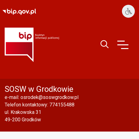
PSP1 w Ozimku
Guzik wyszukiwa
SOSW w Grodkowie
e-mail:
osrodek@soswgrodkow.pl
Telefon kontaktowy: 774155488
ul. Krakowska 31
49-200 Grodków