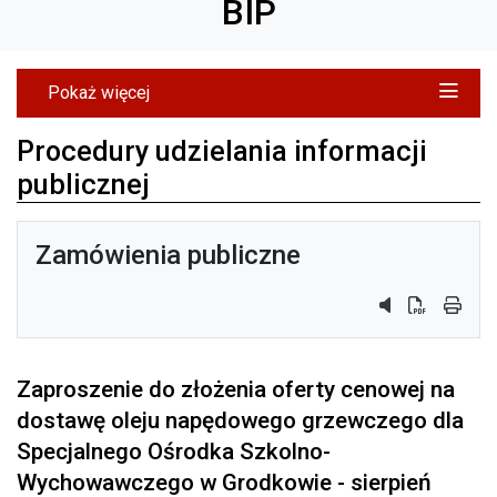
BIP
Pokaż więcej
Procedury udzielania informacji
publicznej
Zamówienia publiczne
przycisk do sy
przycisk do
przyci
Zaproszenie do złożenia oferty cenowej na
dostawę oleju napędowego grzewczego dla
Specjalnego Ośrodka Szkolno-
Wychowawczego w Grodkowie - sierpień