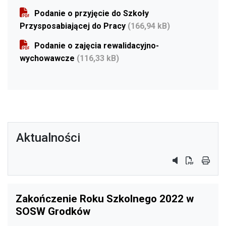
Podanie o przyjęcie do Szkoły
Przysposabiającej do Pracy
(166,94 kB)
Podanie o zajęcia rewalidacyjno-
wychowawcze
(116,33 kB)
Aktualności
przycisk do sy
przycisk do
przyci
Zakończenie Roku Szkolnego 2022 w
SOSW Grodków