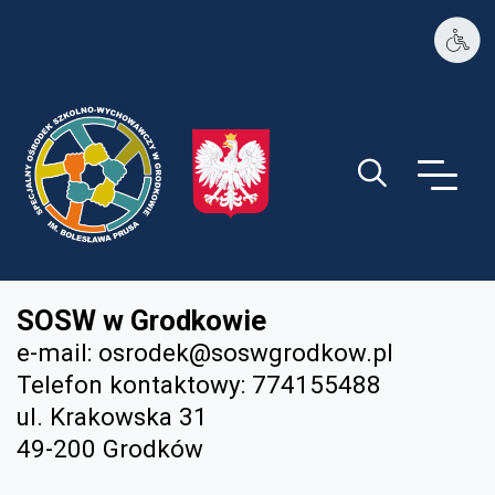
PSP1 w Ozimku
Guzik wyszukiwa
SOSW w Grodkowie
e-mail:
osrodek@soswgrodkow.pl
Telefon kontaktowy: 774155488
ul. Krakowska 31
49-200 Grodków