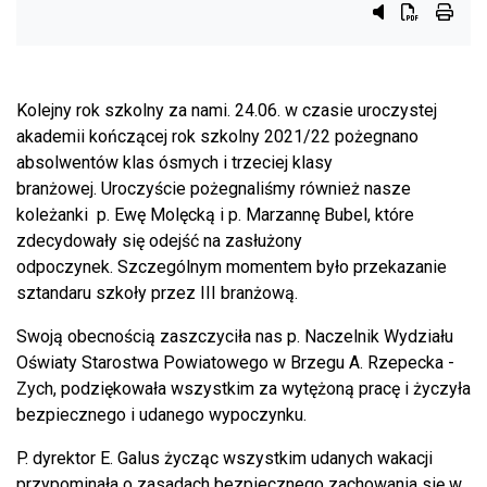
Przycisk syste
Przycisk do
przyci
Kolejny rok szkolny za nami. 24.06. w czasie uroczystej
akademii kończącej rok szkolny 2021/22 pożegnano
absolwentów klas ósmych i trzeciej klasy
branżowej.
Uroczyście pożegnaliśmy również nasze
koleżanki p. Ewę Molęcką i p. Marzannę Bubel, które
zdecydowały się odejść na zasłużony
odpoczynek. Szczególnym momentem było przekazanie
sztandaru szkoły przez III branżową.
Swoją obecnością zaszczyciła nas p. Naczelnik Wydziału
Oświaty Starostwa Powiatowego w Brzegu A. Rzepecka -
Zych, podziękowała wszystkim za wytężoną pracę i życzyła
bezpiecznego i udanego wypoczynku.
P. dyrektor E. Galus życząc wszystkim udanych wakacji
przypominała o zasadach bezpiecznego zachowania się w