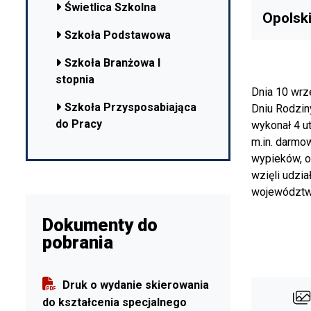
Świetlica Szkolna
Opolski
Szkoła Podstawowa
Szkoła Branżowa I
stopnia
Dnia 10 wrz
Szkoła Przysposabiająca
Dniu Rodzin
do Pracy
wykonał 4 u
m.in. darmo
wypieków, o
wzięli udzia
województwa
Dokumenty do
pobrania
Druk o wydanie skierowania
do kształcenia specjalnego