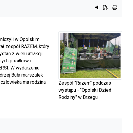
Przycisk systemu 
Przycisk do po
przycisk 
niczyli w Opolskim
ał zespół RAZEM, który
tać z wielu atrakcji
nych posiłków i
ERSI. W wydarzeniu
ndrzej Buła marszałek
u człowieka ma rodzina.
Zespół "Razem" podczas
występu - "Opolski Dzień
Rodziny" w Brzegu