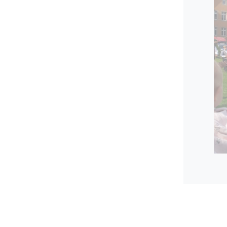
powrót d