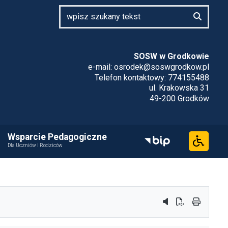
SOSW w Grodkowie
e-mail:
osrodek@soswgrodkow.pl
Telefon kontaktowy: 774155488
ul. Krakowska 31
49-200 Grodków
Wsparcie Pedagogiczne
Dla Uczniów i Rodziców
przycisk do syste
przycisk do po
przycisk 