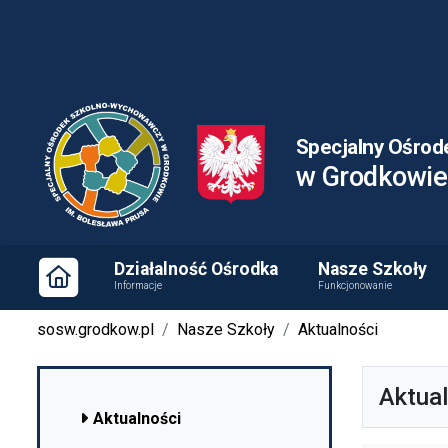
PSP1 w Ozimku
Specjalny Ośrod
w Grodkowie
Działalność Ośrodka
Nasze Szkoły
Informacje
Funkcjonowanie
sosw.grodkow.pl
Nasze Szkoły
Aktualności
Aktua
Aktualności