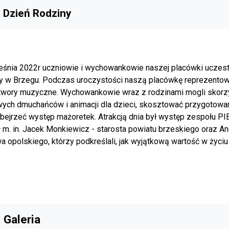
 Dzień Rodziny
eśnia 2022r uczniowie i wychowankowie naszej placówki uczest
y w Brzegu. Podczas uroczystości naszą placówkę reprezentow
twory muzyczne. Wychowankowie wraz z rodzinami mogli skorzys
wych dmuchańców i animacji dla dzieci, skosztować przygotowa
bejrzeć występ mażoretek. Atrakcją dnia był występ zespołu PI
ł m. in. Jacek Monkiewicz - starosta powiatu brzeskiego oraz A
 opolskiego, którzy podkreślali, jak wyjątkową wartość w życi
Galeria