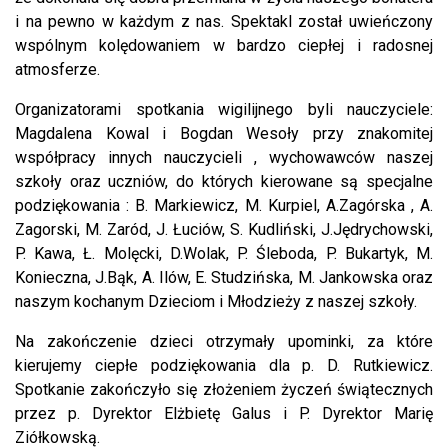
i na pewno w każdym z nas. Spektakl został uwieńczony
wspólnym kolędowaniem w bardzo ciepłej i radosnej
atmosferze.
Organizatorami spotkania wigilijnego byli nauczyciele:
Magdalena Kowal i Bogdan Wesoły przy znakomitej
współpracy innych nauczycieli , wychowawców naszej
szkoły oraz uczniów, do których kierowane są specjalne
podziękowania : B. Markiewicz, M. Kurpiel, A.Zagórska , A.
Zagorski, M. Zaród, J. Łuciów, S. Kudliński, J.Jędrychowski,
P. Kawa, Ł. Molęcki, D.Wolak, P. Śleboda, P. Bukartyk, M.
Konieczna, J.Bąk, A. Ilów, E. Studzińska, M. Jankowska oraz
naszym kochanym Dzieciom i Młodzieży z naszej szkoły.
Na zakończenie dzieci otrzymały upominki, za które
kierujemy ciepłe podziękowania dla p. D. Rutkiewicz.
Spotkanie zakończyło się złożeniem życzeń świątecznych
przez p. Dyrektor Elżbietę Galus i P. Dyrektor Marię
Ziółkowską.