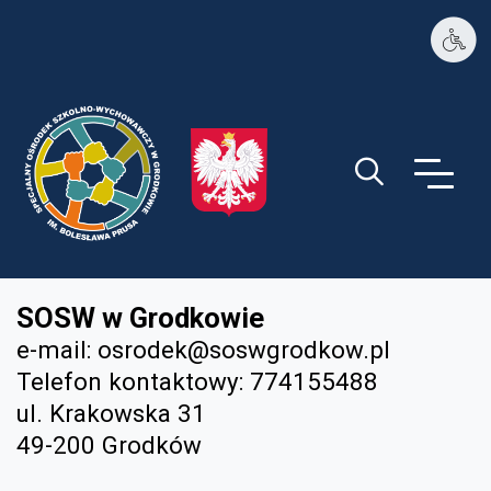
PSP1 w Ozimku
Guzik wyszukiwa
SOSW w Grodkowie
e-mail:
osrodek@soswgrodkow.pl
Telefon kontaktowy: 774155488
ul. Krakowska 31
49-200 Grodków