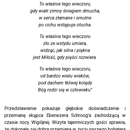
To właśnie tego wieczoru,
gdy wiatr zimny śniegiem dmucha,
w serca złamane i smutne
po cichu wstępuje otucha.
To właśnie tego wieczoru
zło ze wstydu umiera,
widząc, jak silna i piękna
jest Miłość, gdy pięści rozwiera.
To właśnie tego wieczoru,
od bardzo wielu wieków,
pod dachem tkliwej kolędy
Bóg rodzi się w człowieku
”
Przedstawienie pokazuje głębokie doświadczenie i
przemianę skąpca Ebenezera Schroog’a zachodzącą w
czasie nocy Wigilijnej. Wizyta tajemniczych gości sprawia,
że dokonała się dobra przemiana w życiu naszego bohatera