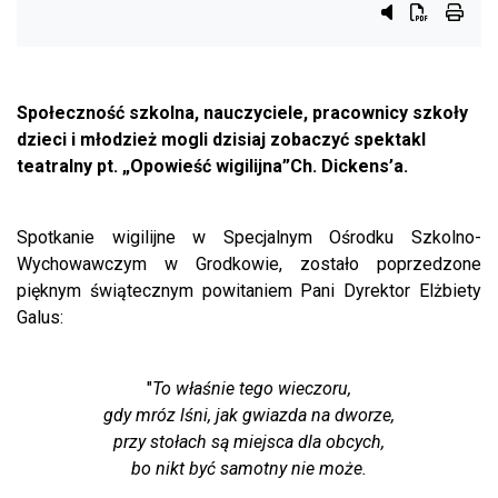
Przycisk syste
Przycisk do
przyci
Społeczność szkolna, nauczyciele, pracownicy szkoły
dzieci i młodzież mogli dzisiaj zobaczyć spektakl
teatralny pt. „Opowieść wigilijna”Ch. Dickens’a.
Spotkanie wigilijne w Specjalnym Ośrodku Szkolno-
Wychowawczym w Grodkowie, zostało poprzedzone
pięknym świątecznym powitaniem Pani Dyrektor Elżbiety
Galus:
"
To właśnie tego wieczoru,
gdy mróz lśni, jak gwiazda na dworze,
przy stołach są miejsca dla obcych,
bo nikt być samotny nie może.