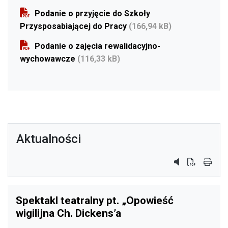
Podanie o przyjęcie do Szkoły
Przysposabiającej do Pracy
(166,94 kB)
Podanie o zajęcia rewalidacyjno-
wychowawcze
(116,33 kB)
Aktualności
przycisk do sy
przycisk do
przyci
Spektakl teatralny pt. „Opowieść
wigilijna Ch. Dickens’a