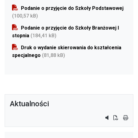
Podanie o przyjęcie do Szkoły Podstawowej
(100,57 kB)
Podanie o przyjęcie do Szkoły Branżowej I
stopnia
(184,41 kB)
Druk o wydanie skierowania do kształcenia
specjalnego
(81,88 kB)
Aktualności
przycisk do sy
przycisk do
przyci