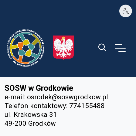
PSP1 w Ozimku
Guzik wyszukiwa
SOSW w Grodkowie
e-mail:
osrodek@soswgrodkow.pl
Telefon kontaktowy: 774155488
ul. Krakowska 31
49-200 Grodków