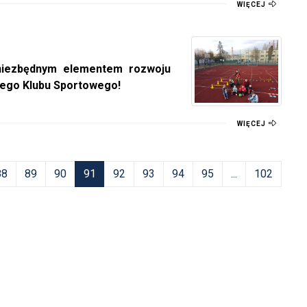
WIĘCEJ
niezbędnym elementem rozwoju
lnego Klubu Sportowego!
WIĘCEJ
88
89
90
91
92
93
94
95
...
102