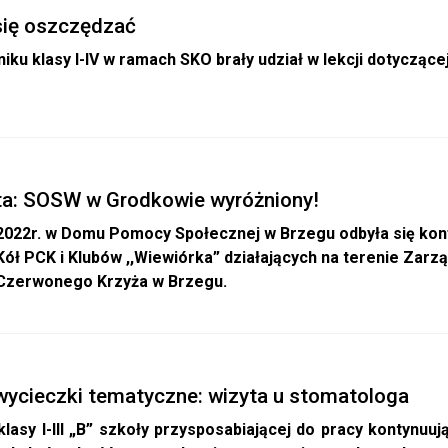
ię oszczędzać
iku klasy I-IV w ramach SKO brały udział w lekcji dotyczące
ta: SOSW w Grodkowie wyróżniony!
.2022r. w Domu Pomocy Społecznej w Brzegu odbyła się kon
Kół PCK i Klubów ,,Wiewiórka” działających na terenie Zar
Czerwonego Krzyża w Brzegu.
wycieczki tematyczne: wizyta u stomatologa
klasy I-III „B” szkoły przysposabiającej do pracy kontynu