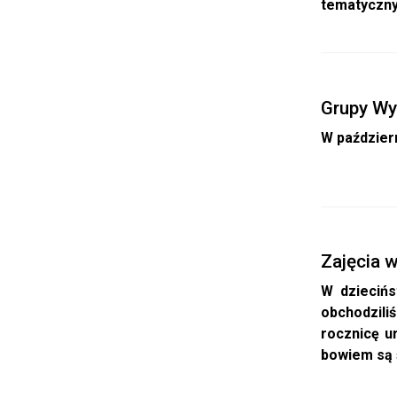
tematyczny
Grupy Wy
W paździer
Zajęcia w
W dziecińs
obchodzili
rocznicę ur
bowiem są 