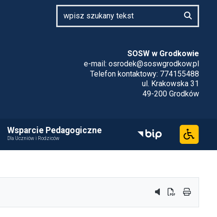
SOSW w Grodkowie
e-mail:
osrodek@soswgrodkow.pl
Telefon kontaktowy: 774155488
ul. Krakowska 31
49-200 Grodków
Wsparcie Pedagogiczne
Dla Uczniów i Rodziców
przycisk do syste
przycisk do po
przycisk 