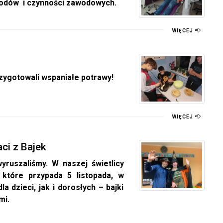
wodów i czynności zawodowych.
WIĘCEJ
zygotowali wspaniałe potrawy!
WIĘCEJ
ci z Bajek
yruszaliśmy. W naszej świetlicy
 które przypada 5 listopada, w
a dzieci, jak i dorosłych – bajki
mi.