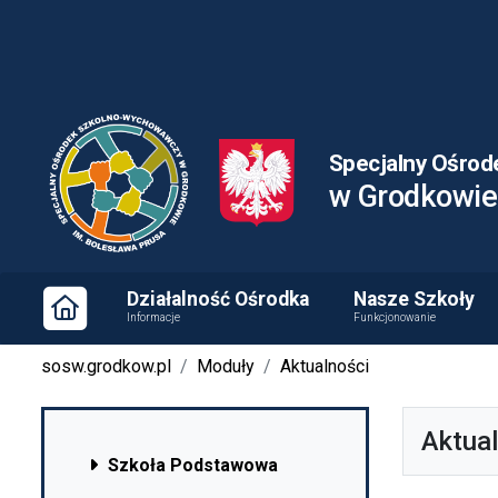
PSP1 w Ozimku
Specjalny Ośrod
w Grodkowie
Działalność Ośrodka
Nasze Szkoły
Informacje
Funkcjonowanie
sosw.grodkow.pl
Moduły
Aktualności
Aktua
Szkoła Podstawowa